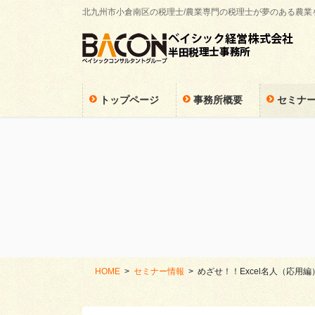
コ
ナ
北九州市小倉南区の税理士/農業専門の税理士が夢のある農
ン
ビ
テ
ゲ
ン
ー
ツ
シ
に
ョ
トップページ
事務所概要
セミナ
移
ン
動
に
移
動
HOME
セミナー情報
めざせ！！Excel名人（応用編