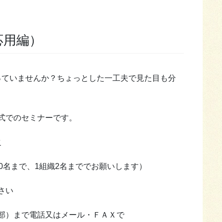
応用編）
思っていませんか？ちょっとした一工夫で見た目も分
式でのセミナーです。
之
加10名まで、1組織2名まででお願いします）
さい
部）まで電話又はメール・ＦＡＸで