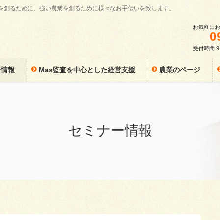
業を創るために、強い農業を創るために様々なお手伝いを致します。
お気軽にお
0
受付時間 9:
ー情報
Mas監査を中心とした経営支援
農業のページ
セミナー情報
）